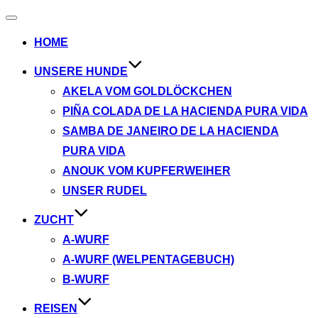
Navigation
umschalten
HOME
UNSERE HUNDE
AKELA VOM GOLDLÖCKCHEN
PIÑA COLADA DE LA HACIENDA PURA VIDA
SAMBA DE JANEIRO DE LA HACIENDA
PURA VIDA
ANOUK VOM KUPFERWEIHER
UNSER RUDEL
ZUCHT
A-WURF
A-WURF (WELPENTAGEBUCH)
B-WURF
REISEN