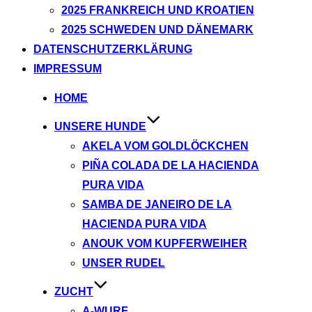
2025 FRANKREICH UND KROATIEN
2025 SCHWEDEN UND DÄNEMARK
DATENSCHUTZERKLÄRUNG
IMPRESSUM
Zum
HOME
Inhalt
UNSERE HUNDE
springen
AKELA VOM GOLDLÖCKCHEN
PIÑA COLADA DE LA HACIENDA
PURA VIDA
SAMBA DE JANEIRO DE LA
HACIENDA PURA VIDA
ANOUK VOM KUPFERWEIHER
UNSER RUDEL
ZUCHT
A-WURF