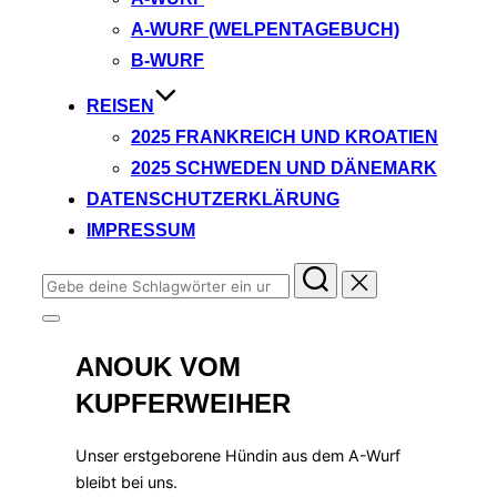
A-WURF (WELPENTAGEBUCH)
B-WURF
REISEN
2025 FRANKREICH UND KROATIEN
2025 SCHWEDEN UND DÄNEMARK
DATENSCHUTZERKLÄRUNG
IMPRESSUM
Suchen
nach:
Seitenleiste
&
ANOUK VOM
Navigation
umschalten
KUPFERWEIHER
Unser erstgeborene Hündin aus dem A-Wurf
bleibt bei uns.