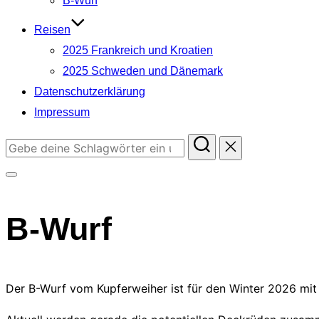
B-Wurf
Reisen
2025 Frankreich und Kroatien
2025 Schweden und Dänemark
Datenschutzerklärung
Impressum
Suchen
nach:
Seitenleiste
&
B-Wurf
Navigation
umschalten
Der B-Wurf vom Kupferweiher ist für den Winter 2026 mit