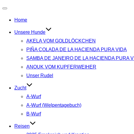
Navigation
Home
umschalten
Unsere Hunde
AKELA VOM GOLDLÖCKCHEN
PIÑA COLADA DE LA HACIENDA PURA VIDA
SAMBA DE JANEIRO DE LA HACIENDA PURA V
ANOUK VOM KUPFERWEIHER
Unser Rudel
Zucht
A-Wurf
A-Wurf (Welpentagebuch)
B-Wurf
Reisen