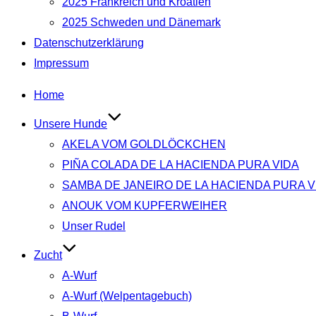
2025 Frankreich und Kroatien
2025 Schweden und Dänemark
Datenschutzerklärung
Impressum
Zum
Home
Inhalt
Unsere Hunde
springen
AKELA VOM GOLDLÖCKCHEN
PIÑA COLADA DE LA HACIENDA PURA VIDA
SAMBA DE JANEIRO DE LA HACIENDA PURA V
ANOUK VOM KUPFERWEIHER
Unser Rudel
Zucht
A-Wurf
A-Wurf (Welpentagebuch)