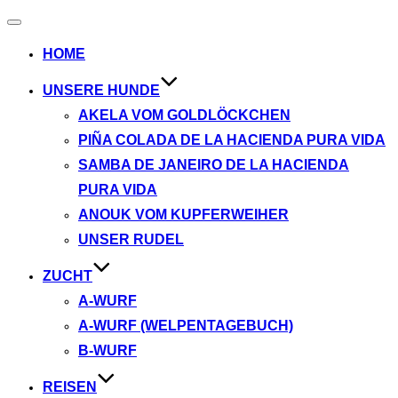
Navigation
umschalten
HOME
UNSERE HUNDE
AKELA VOM GOLDLÖCKCHEN
PIÑA COLADA DE LA HACIENDA PURA VIDA
SAMBA DE JANEIRO DE LA HACIENDA
PURA VIDA
ANOUK VOM KUPFERWEIHER
UNSER RUDEL
ZUCHT
A-WURF
A-WURF (WELPENTAGEBUCH)
B-WURF
REISEN