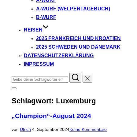
A-WURF
A-WURF (WELPENTAGEBUCH)
B-WURF
REISEN
2025 FRANKREICH UND KROATIEN
2025 SCHWEDEN UND DÄNEMARK
DATENSCHUTZERKLÄRUNG
IMPRESSUM
Suchen
nach:
Seitenleiste
&
Schlagwort:
Luxemburg
Navigation
umschalten
„Champion“-August 2024
Veröffentlicht
von
Ulrich
4. September 2024
Keine Kommentare
am