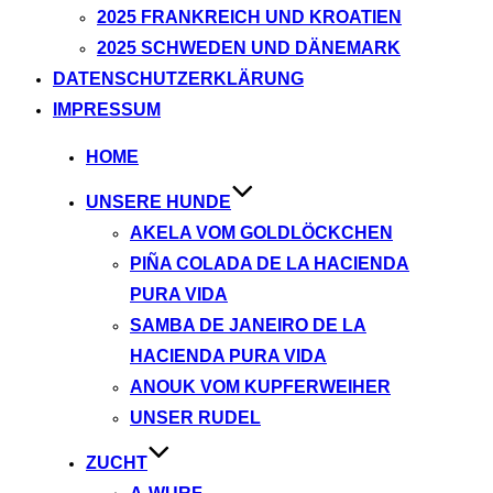
2025 FRANKREICH UND KROATIEN
2025 SCHWEDEN UND DÄNEMARK
DATENSCHUTZERKLÄRUNG
IMPRESSUM
Zum
HOME
Inhalt
UNSERE HUNDE
springen
AKELA VOM GOLDLÖCKCHEN
PIÑA COLADA DE LA HACIENDA
PURA VIDA
SAMBA DE JANEIRO DE LA
HACIENDA PURA VIDA
ANOUK VOM KUPFERWEIHER
UNSER RUDEL
ZUCHT